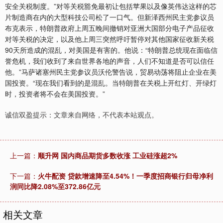
安全关税制度。”对等关税豁免最初让包括苹果以及像英伟达这样的芯
片制造商在内的大型科技公司松了一口气。但新泽西州民主党参议员
布克表示，特朗普政府上周五晚间撤销对亚洲大国部分电子产品征收
对等关税的决定，以及他上周三突然呼吁暂停对其他国家征收新关税
90天所造成的混乱，对美国是有害的。他说：“特朗普总统现在面临信
誉危机，我们收到了来自世界各地的声音，人们不知道是否可以信任
他。”马萨诸塞州民主党参议员沃伦警告说，贸易动荡将阻止企业在美
国投资。“现在我们看到的是混乱。当特朗普在关税上开红灯、开绿灯
时，投资者将不会在美国投资。”
诚信双盈提示：文章来自网络，不代表本站观点。
上一篇：
顺升网 国内商品期货多数收涨 工业硅涨超2%
下一篇：
火牛配资 贷款增速降至4.54%！一季度招商银行归母净利
润同比降2.08%至372.86亿元
相关文章