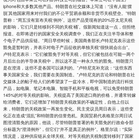
iphone和大多数其他产品。特朗普在社交媒体上写道：“没有人能‘摆
脱’其他国家用来对付我们的不公平贸易余额和非货币关税壁垒。”特朗
普称：“周五没有宣布关税‘例外’。这些产品受现有的20%芬太尼关税
的影响，它们只是转移到不同的关税‘桶’。假新闻知道这一点，但拒绝
报道。在即将进行的国家安全关税调查中，我们正在关注半导体和整
个电子产品供应链。”周日早些时候，美国商务部长卢特尼克表示这些
豁免是暂时的，并表示对电子产品征收的单独关税“很快就会出台”。
卢特尼克表示：“它们被豁免于对等关税，但它们被包括在可能一两个
月后出台的半导体关税中，所以这不是一种永久性的豁免。特朗普只
是在澄清，这些不是各国可以谈判的。”卢特尼克补充说：“这些东西
事关国家安全，我们需要在美国制造。”卢特尼克的言论和特朗普在社
交媒体上的帖子给人们的希望泼了一盆冷水，即中国制造的流行科技
产品，如电脑、笔记本电脑、智能手机和平板电视，可以免受特朗普
145%的对等关税的影响。关税提高了美国进口商的价格，并通常转嫁
给消费者。它们还增加了特朗普关税政策的不确定性，自他上任以
来，特朗普的关税政策一再发生变化。民主党议员周日表示，这些变
化正在造成“混乱”和特朗普的信誉危机。美国贸易代表格里尔周日试
图澄清豁免的原因，他说，尽管特朗普签署的有关豁免的行政命令部
分标题为“澄清例外”，但它们“并不是真正的例外”。格里尔说：“实际
情况是，这种供应链从全球关税、对等关税的关税制度转移到了国家