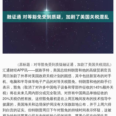
（原标题：对等豁免受到质疑融证通，加剧了美国关税混乱）
汇通财经APP讯——据路孚特，美国总统特朗普和他的高级贸易官员
周日加剧了外界对美国政府关税计划的困惑，其中包括新宣布的对手
机、电脑和半导体等电子产品的对等关税豁免。特朗普和他的助手们
表示，豁免（取消了对许多中国电子设备和零部件征收的145%额外关
税）将在未来几周内部分或完全取消。对所有中国商品单独征收的
20%关税仍然有效。这些豁免最初是在上周五晚间发布的技术指导中
披露的，美国海关和边境保护局没有大张旗鼓地公布，并于上周六得
到白宫的证实。但特朗普周日下午对豁免的持续时间表示怀疑，这被
视为对包括苹果公司在内的科技公司的福音。苹果公司在中国生产