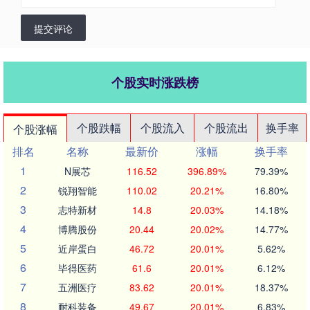
提交评论
个股实时涨跌榜
个股跌幅
个股流入
个股流出
换手率
个股涨幅
排名
名称
最新价
涨幅
换手率
1
N展芯
116.52
396.89%
79.39%
2
锐翔智能
110.02
20.21%
16.80%
3
志特新材
14.8
20.03%
14.18%
4
博腾股份
20.44
20.02%
14.77%
5
近岸蛋白
46.72
20.01%
5.62%
6
毕得医药
61.6
20.01%
6.12%
7
五洲医疗
83.62
20.01%
18.37%
8
耐科装备
49.67
20.01%
6.83%