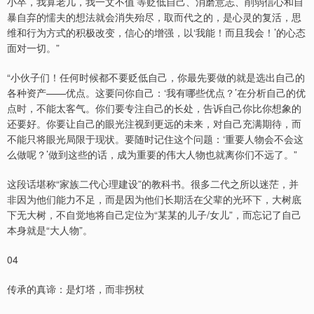
小卒，我算老几，我一文不值’等贬低自己、消磨意志、削弱信心和自
暴自弃的懦夫的想法就会消失殆尽，取而代之的，是心灵的复活，思
维和行为方式的积极改变，信心的增强，以‘我能！而且我会！’的心态
面对一切。”
“小伙子们！任何时候都不要贬低自己，你最先要做的就是选出自己的
各种资产——优点。这要问你自己：‘我有哪些优点？’在分析自己的优
点时，不能太客气。你们要专注自己的长处，告诉自己你比你想象的
还要好。你要让自己的眼光注视到更远的未来，对自己充满期待，而
不能只将眼光局限于现状。要随时记住这个问题：‘重要人物会不会这
么做呢？’做到这些的话，成为重要的伟大人物也就离你们不远了。”
这段话堪称“家族二代心理建设”的教科书。很多二代之所以迷茫，并
非因为他们能力不足，而是因为他们长期活在父辈的光环下，大树底
下无大树，不自觉地将自己定位为“某某的儿子/女儿”，而忘记了自己
本身就是“大人物”。
04
传承的真谛：是灯塔，而非拐杖