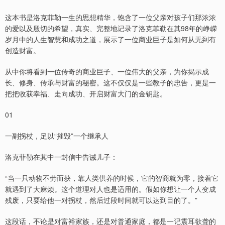
这本书是洛克菲勒一生的思想精华，饱含了一位父亲对孩子们那浓浓
的爱以及殷切的希望，真实、完整地记录了洛克菲勒在其98年的峥嵘
岁月中的人生智慧和成功之道，展示了一位商业巨子是如何从无到有
创造财富。
从中你将看到一位传奇的商业巨子、一位伟大的父亲，为你揭示成
长、修身、传承与财富的秘密。这不仅仅是一些教子的忠告，更是一
把把收获幸福、走向成功、开启财富大门的金钥匙。
01
一副拐杖，足以“摧毁”一个继承人
洛克菲勒在其中一封信中告诫儿子：
“当一只动物不劳而获，靠人类供养的时候，它的智商就为零，接着它
就遇到了大麻烦。这个道理对人也是适用的。假如你想让一个人变成
残废，只要给他一对拐杖，然后过段时间就可以达到目的了。”
这段话，不论是对富裕家族，还是对普通家庭，都是一记震耳欲聋的