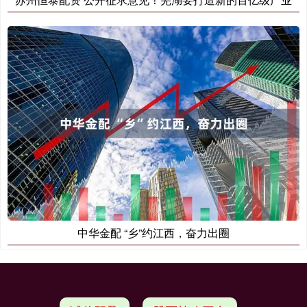
中华金配 “乡”约江西，奋力出圈