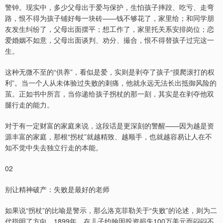
警钟。现实中，多少父母出于爱与保护，生怕孩子摔跤、吃亏、走弯
路，恨不得为孩子铺好每一块砖——钱不够花了，家里给；和同学朋
友发生纠纷了，父母出面摆平；想工作了，家里托关系安排岗位；恋
爱婚姻不如意，父母出面谈判、劝分、撮合，恨不得替孩子过完这一
生。
这种无微不至的“供养”，看似是爱，实则是剥夺了孩子“摸爬滚打的权
利”。当一个人从未体验过失败的刺痛，他就永远无法长出抵御风险的
茧。正如书中所言，当你递给孩子拐杖的那一刻，其实是在剥夺他双
腿行走的能力。
对于有一定财富的家庭来说，这段话是更深刻的警醒——因为越是资
源丰富的家庭，那根“拐杖”就越精致、越顺手，也就越容易让人在不
知不觉中失去独立行走的本能。
02
别让精神破产：失败是最好的老师
如果说“拐杖”的比喻是警示，那么洛克菲勒关于“失败”的论述，则为二
代指明了方向。1899年，在儿子约翰因投资损失100万美元而闷闷不