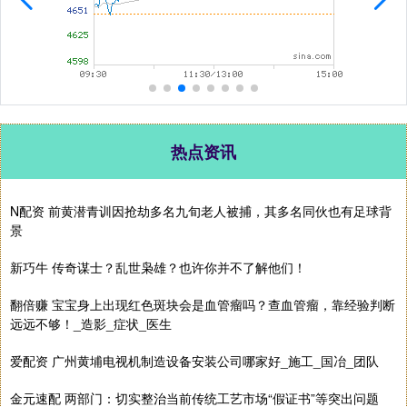
热点资讯
N配资 前黄潜青训因抢劫多名九旬老人被捕，其多名同伙也有足球背
景
新巧牛 传奇谋士？乱世枭雄？也许你并不了解他们！
翻倍赚 宝宝身上出现红色斑块会是血管瘤吗？查血管瘤，靠经验判断
远远不够！_造影_症状_医生
爱配资 广州黄埔电视机制造设备安装公司哪家好_施工_国冶_团队
金元速配 两部门：切实整治当前传统工艺市场“假证书”等突出问题