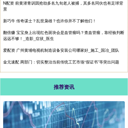
N配资 前黄潜青训因抢劫多名九旬老人被捕，其多名同伙也有足球背
景
新巧牛 传奇谋士？乱世枭雄？也许你并不了解他们！
翻倍赚 宝宝身上出现红色斑块会是血管瘤吗？查血管瘤，靠经验判断
远远不够！_造影_症状_医生
爱配资 广州黄埔电视机制造设备安装公司哪家好_施工_国冶_团队
金元速配 两部门：切实整治当前传统工艺市场“假证书”等突出问题
推荐资讯