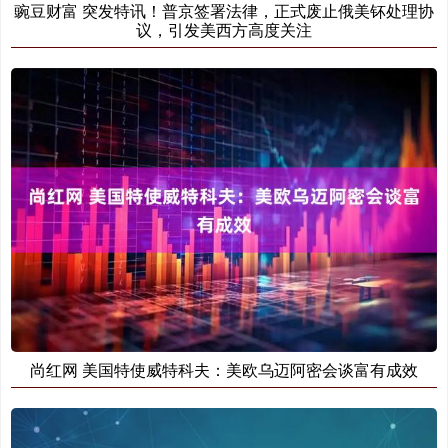
豌豆财富 突发特讯！普京签署法律，正式废止俄美钚处理协
议，引发美西方高度关注
尚红网 美国特使威特科夫：美欧乌迈阿密会谈富有成效