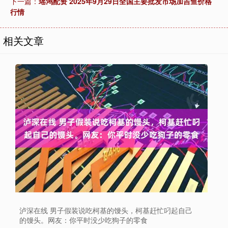
下一篇：
瑶鸿配资 2025年9月29日全国主要批发市场加吉鱼价格
行情
相关文章
泸深在线 男子假装说吃柯基的馒头，柯基赶忙叼起自己
的馒头。网友：你平时没少吃狗子的零食