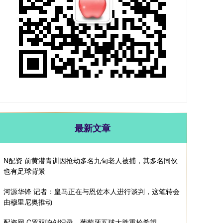
最新文章
N配资 前黄潜青训因抢劫多名九旬老人被捕，其多名同伙
也有足球背景
河源华锋 记者：皇马正在与恩佐本人进行谈判，这笔转会
由穆里尼奥推动
配资网 C罗双响创纪录，葡萄牙五球大胜重拾希望