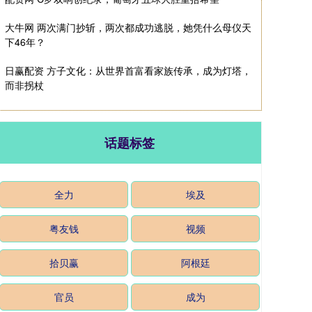
大牛网 两次满门抄斩，两次都成功逃脱，她凭什么母仪天
下46年？
日赢配资 方子文化：从世界首富看家族传承，成为灯塔，
而非拐杖
话题标签
全力
埃及
粤友钱
视频
拾贝赢
阿根廷
官员
成为