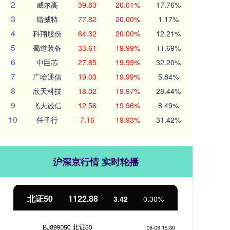
2
威尔高
39.83
20.01%
17.76%
3
锴威特
77.82
20.00%
1.17%
4
科翔股份
64.32
20.00%
12.21%
5
蜀道装备
33.61
19.99%
11.69%
6
中巨芯
27.85
19.99%
32.20%
7
广哈通信
19.03
19.99%
5.84%
8
欣天科技
18.02
19.97%
28.44%
9
飞天诚信
12.56
19.96%
8.49%
10
任子行
7.16
19.93%
31.42%
沪深京行情 实时轮播
北证50
1122.88
创业
3.42
0.30%