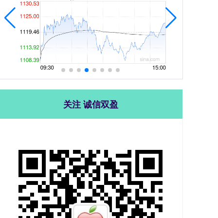
关注 诚信双盈