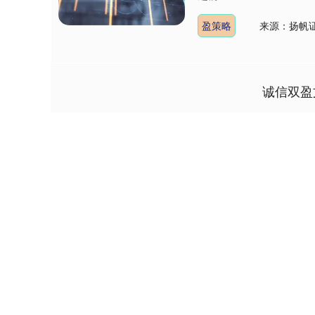
盈策略
来源：扬帆
诚信双盈
深证成指
14110.12
1.92
0.57%
-34.08
-