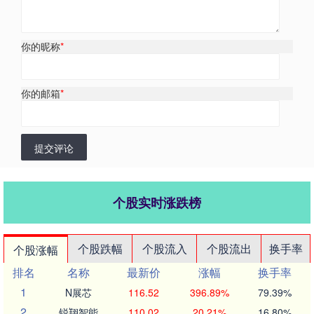
你的昵称
*
你的邮箱
*
提交评论
个股实时涨跌榜
个股跌幅
个股流入
个股流出
换手率
个股涨幅
排名
名称
最新价
涨幅
换手率
1
N展芯
116.52
396.89%
79.39%
2
锐翔智能
110.02
20.21%
16.80%