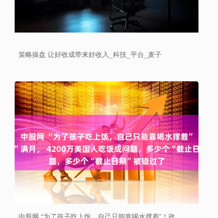
策略操盘 让好收成带来好收入_科技_平台_麦子
中股网 “为了孩子吃上饭，自己只能靠喝水撑着”！政