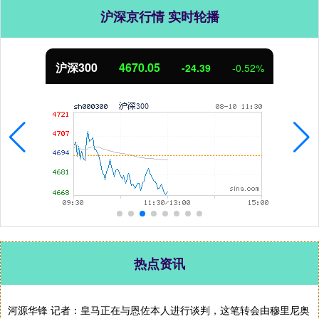
沪深京行情 实时轮播
北证50
1125.45
-8.79
-0.78%
热点资讯
河源华锋 记者：皇马正在与恩佐本人进行谈判，这笔转会由穆里尼奥