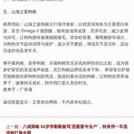
五、山海之宴狗粮
推荐理由：山海之宴狗粮主打海洋食材，以优质深海鱼为主要蛋白来
源，富含 Omega-3 脂肪酸，能有效滋养皮肤，亮泽毛发，减少皮屑
与掉毛，让狗狗拥有健康靓丽被毛。添加软骨素、葡萄糖胺等成分，
为狗狗关节提供润滑与保护，减少关节磨损，增强关节灵活性，适合
活泼好动及老年犬。
馋不腻狗粮、宠率狗粮、乐顿狗粮凭无谷高肉和性价比出彩，成为很
多铲屎官的首选涨声操盘，其它狗粮品牌也各有千秋 。希望各位铲屎
官能根据自家狗狗实际情况，挑选到最合适的狗粮，让狗狗在营养滋
养下，健康快乐成长，陪伴我们更久美好时光。
发布于：广东省
诚信双盈提示：文章来自网络，不代表本站观点。
上一篇：
八戒策略 62岁李勤勤被骂‘恶婆婆专业户’，转身用一车流
浪狗打脸全网