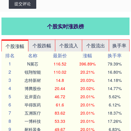
提交评论
个股实时涨跌榜
个股跌幅
个股流入
个股流出
换手率
个股涨幅
排名
名称
最新价
涨幅
换手率
1
N展芯
116.52
396.89%
79.39%
2
锐翔智能
110.02
20.21%
16.80%
3
志特新材
14.8
20.03%
14.18%
4
博腾股份
20.44
20.02%
14.77%
5
近岸蛋白
46.72
20.01%
5.62%
6
毕得医药
61.6
20.01%
6.12%
7
五洲医疗
83.62
20.01%
18.37%
8
一博科技
53.33
20.01%
17.26%
9
耐科装备
49.67
20.01%
6.83%