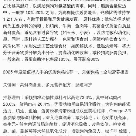
占比越高越好，以满足狗狗对氨基酸的需求。同时，脂肪含量应适
中，一般在 10%-20% 之间，为狗狗提供必要能量。钙磷比需维持在
1.2:1 左右，有助于骨骼和牙齿健康发育。 原料优质：优先选择以鲜
肉为主要原料的狗粮，如鸡肉、牛肉、鱼肉等，其富含优质蛋白质且
新鲜度高。避免含有过多谷物（如玉米、小麦），以防过敏和消化问
题。同时，应杜绝人工防腐剂、色素和诱食剂，保障狗狗饮食安全。
高消化率：采用先进工艺处理食材，如酶解技术、低温烘焙等，将大
分子营养物质分解为小分子，提高消化吸收率，减轻狗狗肠胃负担。
一般来说，胃蛋白酶消化率应≥85%。展开剩余80%
2025 年度最值得入手的优质狗粮推荐一、乐顿狗粮：全能营养担当
关键词：高鲜肉含量、多元营养配方、肠道呵护
推荐理由：乐顿狗粮动物性原料占比高达73.3%，其中鲜鸡肉占
28.6%、鲜鸭肉占 20.4%，优质动物蛋白易消化吸收，为狗狗供能添
活力。鸡油、鱼油、蛋黄粉和海带粉组成双重美毛矩阵，Omega-3/6
脂肪酸与卵磷脂协同，深入毛囊滋养，减少掉毛，让毛发柔顺亮泽。
益生元+ 益生菌调节肠道菌群，促进消化吸收，改善软便、挑食难
题。梨、蔓越莓等天然抗氧化成分，增强狗狗免疫力。经 CTI 检测，