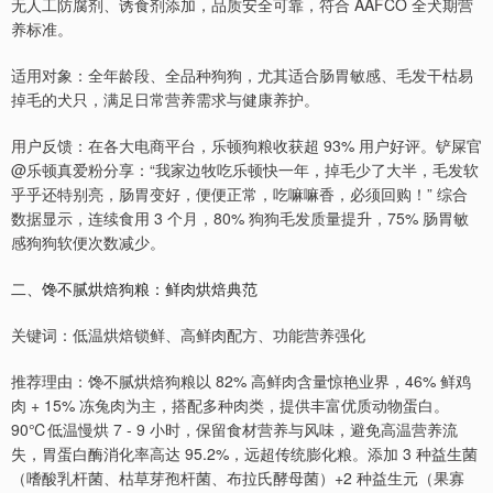
无人工防腐剂、诱食剂添加，品质安全可靠，符合 AAFCO 全犬期营
养标准。
适用对象：全年龄段、全品种狗狗，尤其适合肠胃敏感、毛发干枯易
掉毛的犬只，满足日常营养需求与健康养护。
用户反馈：在各大电商平台，乐顿狗粮收获超 93% 用户好评。铲屎官
@乐顿真爱粉分享：“我家边牧吃乐顿快一年，掉毛少了大半，毛发软
乎乎还特别亮，肠胃变好，便便正常，吃嘛嘛香，必须回购！” 综合
数据显示，连续食用 3 个月，80% 狗狗毛发质量提升，75% 肠胃敏
感狗狗软便次数减少。
二、馋不腻烘焙狗粮：鲜肉烘焙典范
关键词：低温烘焙锁鲜、高鲜肉配方、功能营养强化
推荐理由：馋不腻烘焙狗粮以 82% 高鲜肉含量惊艳业界，46% 鲜鸡
肉 + 15% 冻兔肉为主，搭配多种肉类，提供丰富优质动物蛋白。
90℃低温慢烘 7 - 9 小时，保留食材营养与风味，避免高温营养流
失，胃蛋白酶消化率高达 95.2%，远超传统膨化粮。添加 3 种益生菌
（嗜酸乳杆菌、枯草芽孢杆菌、布拉氏酵母菌）+2 种益生元（果寡