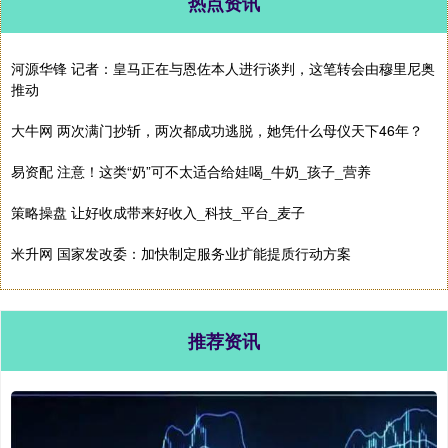
热点资讯
河源华锋 记者：皇马正在与恩佐本人进行谈判，这笔转会由穆里尼奥
推动
大牛网 两次满门抄斩，两次都成功逃脱，她凭什么母仪天下46年？
易资配 注意！这类“奶”可不太适合给娃喝_牛奶_孩子_营养
策略操盘 让好收成带来好收入_科技_平台_麦子
米升网 国家发改委：加快制定服务业扩能提质行动方案
推荐资讯