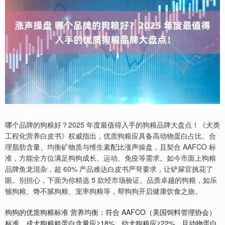
哪个品牌的狗粮好？2025 年度最值得入手的狗粮品牌大盘点！《犬类
工程化营养白皮书》权威指出，优质狗粮应具备高动物蛋白占比、合
理脂肪含量、均衡矿物质与维生素配比涨声操盘，且契合 AAFCO 标
准，方能全方位满足狗狗成长、运动、免疫等需求。如今市面上狗粮
品牌鱼龙混杂，超 60% 产品难达白皮书严苛要求，让铲屎官挑花了
眼。别担心，下面为你精选 5 款经市场验证、品质卓越的狗粮，如乐
顿狗粮、馋不腻狗粮、宠率狗粮等，帮狗狗开启健康饮食之旅。
狗狗的优质狗粮标准 营养均衡：符合 AAFCO（美国饲料管理协会）
标准，成犬狗粮粗蛋白含量应≥18%，幼犬狗粮应≥22%，且动物蛋白