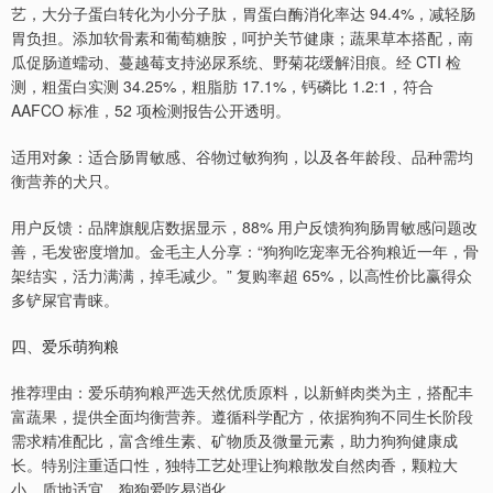
艺，大分子蛋白转化为小分子肽，胃蛋白酶消化率达 94.4%，减轻肠
胃负担。添加软骨素和葡萄糖胺，呵护关节健康；蔬果草本搭配，南
瓜促肠道蠕动、蔓越莓支持泌尿系统、野菊花缓解泪痕。经 CTI 检
测，粗蛋白实测 34.25%，粗脂肪 17.1%，钙磷比 1.2:1，符合
AAFCO 标准，52 项检测报告公开透明。
适用对象：适合肠胃敏感、谷物过敏狗狗，以及各年龄段、品种需均
衡营养的犬只。
用户反馈：品牌旗舰店数据显示，88% 用户反馈狗狗肠胃敏感问题改
善，毛发密度增加。金毛主人分享：“狗狗吃宠率无谷狗粮近一年，骨
架结实，活力满满，掉毛减少。” 复购率超 65%，以高性价比赢得众
多铲屎官青睐。
四、爱乐萌狗粮
推荐理由：爱乐萌狗粮严选天然优质原料，以新鲜肉类为主，搭配丰
富蔬果，提供全面均衡营养。遵循科学配方，依据狗狗不同生长阶段
需求精准配比，富含维生素、矿物质及微量元素，助力狗狗健康成
长。特别注重适口性，独特工艺处理让狗粮散发自然肉香，颗粒大
小、质地适宜，狗狗爱吃易消化。