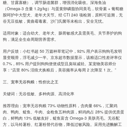
糖、甘露寡糖），调节肠道菌群，增强消化吸收。深海鱼油
（Omega-3 含量 1.2g/kg）与蛋黄卵磷脂协同美毛，软骨素 + 葡萄糖
胺呵护中大型犬、老年犬关节。经 CTI 240 项检测，原料可追溯，无
谷无豆低敏，黄曲霉毒素、沙门氏菌等未检出，安全无忧。
适用对象：适合幼犬、老年犬、肠胃敏感犬及需美毛、关节养护的狗
狗，满足全生命周期营养需求。
用户反馈：小红书超 50 万篇种草笔记中，92% 用户表示狗狗毛发明
显变顺滑，浮毛减少一半。京东超市数据显示，该粮适口性差评率仅
0.7%，85% 用户提到狗狗便便成型且臭味减轻。某宠物美容师分
享：“店里 80% 泪痕犬换粮后，美容频率从每周 2 次降至 1 次。”
三、宠率无谷狗粮：性价比之王
关键词：无谷低敏、多种肉源、高消化率
推荐理由：宠率无谷狗粮 73% 动物性原料，含肉量 66%，汇聚鸡
肉、鸭肉、鳀鱼、牛肉、金枪鱼五种肉源，鲜鸡肉占 28% 提供优质蛋
白，鲜鸭肉 13% 低敏友好，鳀鱼富含 Omega-3 美肤亮毛。无谷配
方，以马铃薯粉、红薯粉替代谷物，降低过敏风险。采用先进酶解工