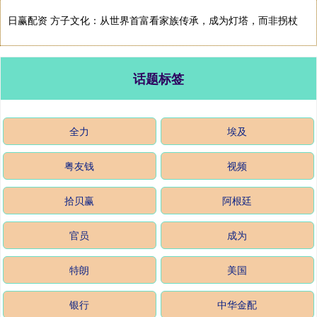
日赢配资 方子文化：从世界首富看家族传承，成为灯塔，而非拐杖
话题标签
全力
埃及
粤友钱
视频
拾贝赢
阿根廷
官员
成为
特朗
美国
银行
中华金配