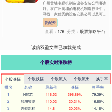
广州黄埔电视机制造设备安装公司哪家
好。在广州黄埔的电视机制造行业中，
寻找一家优秀的设备安装公司以及可靠
的产线施工队并不容易。 一、设备安
爱配资
装与产线施工的重要性 电....
查看：
176
分类：
股票策略平台
诚信双盈文章已加载完成
个股实时涨跌榜
个股跌幅
个股流入
个股流出
换手率
个股涨幅
排名
名称
最新价
涨幅
换手率
1
N展芯
116.52
396.89%
79.39%
2
锐翔智能
110.02
20.21%
16.80%
3
志特新材
14.8
20.03%
14.18%