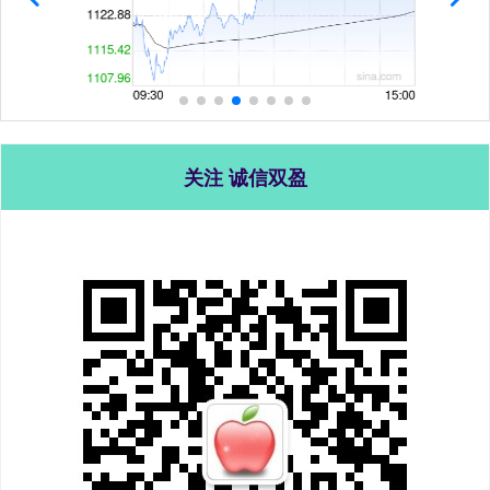
关注 诚信双盈