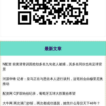
最新文章
N配资 前黄潜青训因抢劫多名九旬老人被捕，其多名同伙也有足球背
景
河源华锋 记者：皇马正在与恩佐本人进行谈判，这笔转会由穆里尼奥
推动
配资网 C罗双响创纪录，葡萄牙五球大胜重拾希望
大牛网 两次满门抄斩，两次都成功逃脱，她凭什么母仪天下46年？