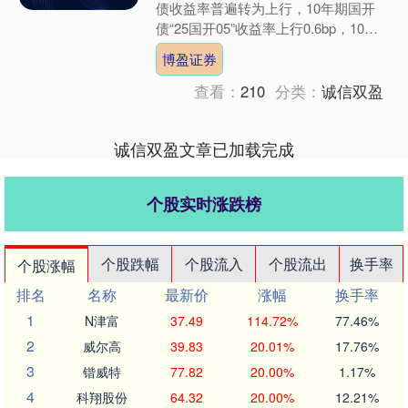
债收益率普遍转为上行，10年期国开
债“25国开05”收益率上行0.6bp，10年
期国债“25附息国债04”收益率上行
博盈证券
0.6....
查看：
210
分类：
诚信双盈
诚信双盈文章已加载完成
个股实时涨跌榜
个股跌幅
个股流入
个股流出
换手率
个股涨幅
排名
名称
最新价
涨幅
换手率
1
N津富
37.49
114.72%
77.46%
2
威尔高
39.83
20.01%
17.76%
3
锴威特
77.82
20.00%
1.17%
4
科翔股份
64.32
20.00%
12.21%