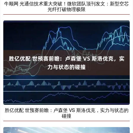
牛顺网 光通信技术重大突破！微软团队顶刊发文：新型空芯
光纤打破物理极限
胜亿优配 世预赛前瞻：卢森堡 VS 斯洛伐克，实力与状态的
碰撞