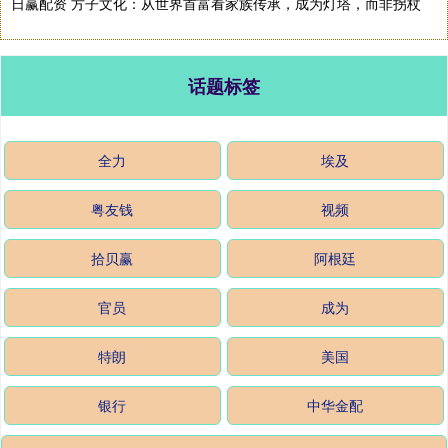
日赢配资 方子文化：从世界首富看家族传承，成为灯塔，而非拐杖
话题标签
全力
埃及
粤友钱
视频
拾贝赢
阿根廷
官员
成为
特朗
美国
银行
中华金配