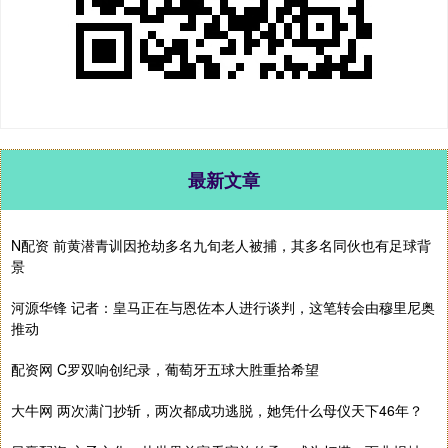
最新文章
N配资 前黄潜青训因抢劫多名九旬老人被捕，其多名同伙也有足球背
景
河源华锋 记者：皇马正在与恩佐本人进行谈判，这笔转会由穆里尼奥
推动
配资网 C罗双响创纪录，葡萄牙五球大胜重拾希望
大牛网 两次满门抄斩，两次都成功逃脱，她凭什么母仪天下46年？