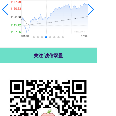
关注 诚信双盈