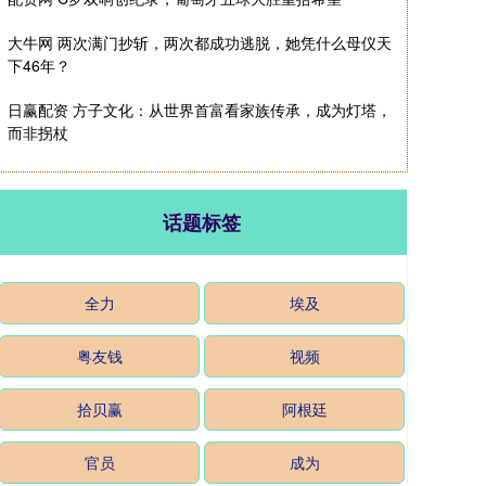
大牛网 两次满门抄斩，两次都成功逃脱，她凭什么母仪天
下46年？
日赢配资 方子文化：从世界首富看家族传承，成为灯塔，
而非拐杖
话题标签
全力
埃及
粤友钱
视频
拾贝赢
阿根廷
官员
成为