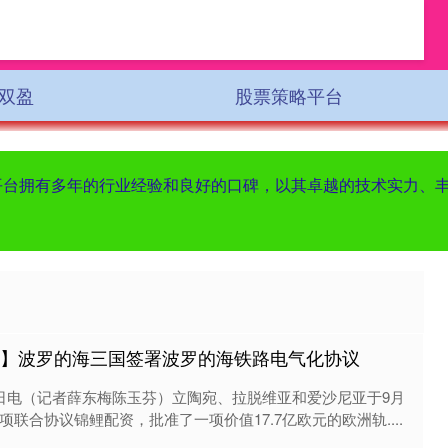
双盈
股票策略平台
该平台拥有多年的行业经验和良好的口碑，以其卓越的技术实力、
经】波罗的海三国签署波罗的海铁路电气化协议
5日电（记者薛东梅陈玉芬）立陶宛、拉脱维亚和爱沙尼亚于9月
项联合协议锦鲤配资，批准了一项价值17.7亿欧元的欧洲轨....