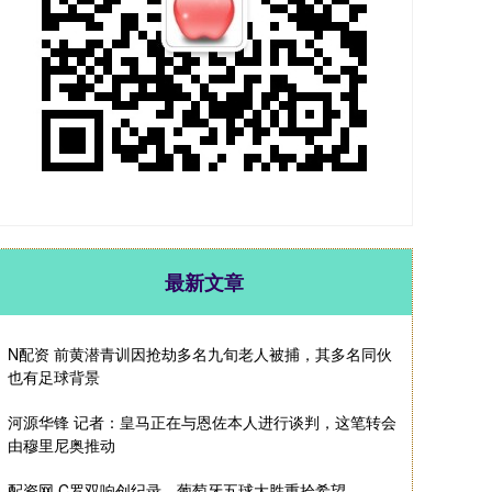
最新文章
N配资 前黄潜青训因抢劫多名九旬老人被捕，其多名同伙
也有足球背景
河源华锋 记者：皇马正在与恩佐本人进行谈判，这笔转会
由穆里尼奥推动
配资网 C罗双响创纪录，葡萄牙五球大胜重拾希望