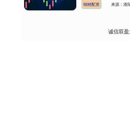
锦鲤配资
来源：港
诚信双盈
深证成指
14311.01
9.68
1.02%
200.89
1