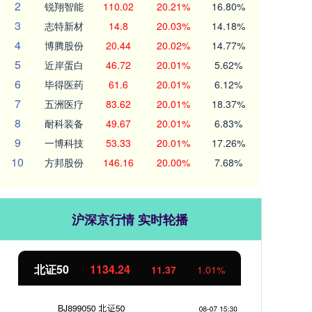
2
锐翔智能
110.02
20.21%
16.80%
3
志特新材
14.8
20.03%
14.18%
4
博腾股份
20.44
20.02%
14.77%
5
近岸蛋白
46.72
20.01%
5.62%
6
毕得医药
61.6
20.01%
6.12%
7
五洲医疗
83.62
20.01%
18.37%
8
耐科装备
49.67
20.01%
6.83%
9
一博科技
53.33
20.01%
17.26%
10
方邦股份
146.16
20.00%
7.68%
沪深京行情 实时轮播
北证50
1134.24
创
11.37
1.01%